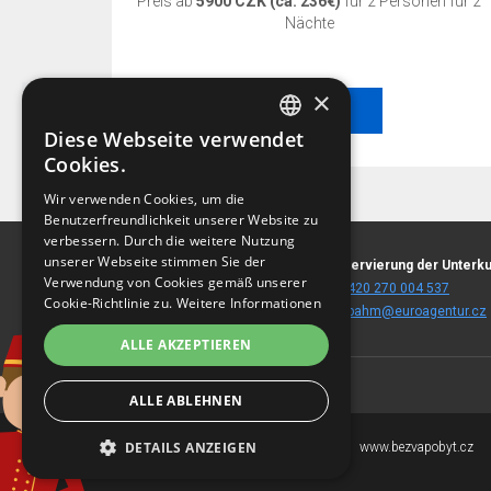
en für 3
Preis ab
5900 CZK (ca. 236€)
für 2 Personen für 2
Nächte
×
BESTELLEN
Diese Webseite verwendet
CZECH
Cookies.
BEST-PREIS-GARANTIE!
ENGLISH
Wir verwenden Cookies, um die
Benutzerfreundlichkeit unserer Website zu
GERMAN
Der beste Preis nur wenn Sie auf diesen Web-
verbessern. Durch die weitere Nutzung
Seiten reservieren!
RUSSIAN
unserer Webseite stimmen Sie der
Stará Louka 18
Reservierung der Unterku
Verwendung von Cookies gemäß unserer
360 01 Karlovy Vary
T:
+420 270 004 537
PREIS UND VERFÜGBARKEIT
Cookie-Richtlinie zu.
Weitere Informationen
(
landkarte
)
E:
spahm@euroagentur.cz
PRÜFEN
ALLE AKZEPTIEREN
ALLE ABLEHNEN
DETAILS ANZEIGEN
Copyright © 2007-2026
www.bezvapobyt.cz
EuroAgentur Hotels&Travel a.s.
UNBEDINGT ERFORDERLICH