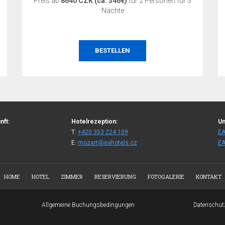
Preis ab
8640 CZK (ca. 346€)
für 2 Personen für 3
Nächte
BESTELLEN
nft:
Hotelrezeption:
Un
T:
+420 353 224 109
EA
E:
mozart@eahotels.cz
EA
HOME
HOTEL
ZIMMER
RESERVIERUNG
FOTOGALERIE
KONTAKT
Allgemeine Buchungsbedingungen
Datenschut