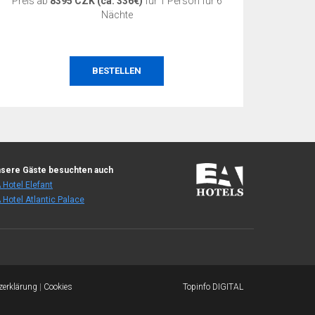
Preis ab
8395 CZK (ca. 336€)
für 1 Person für 6
Preis 
Nächte
BESTELLEN
sere Gäste besuchten auch
 Hotel Elefant
 Hotel Atlantic Palace
zerklärung
|
Cookies
Topinfo DIGITAL