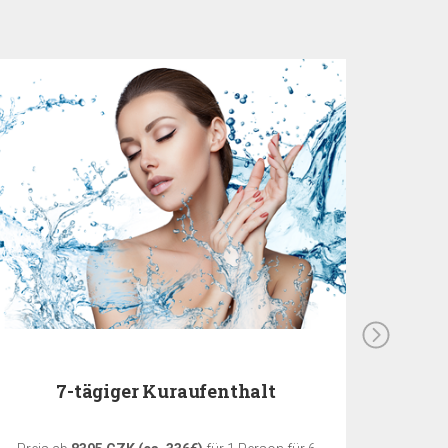
7-tägiger Kuraufenthalt
5-tä