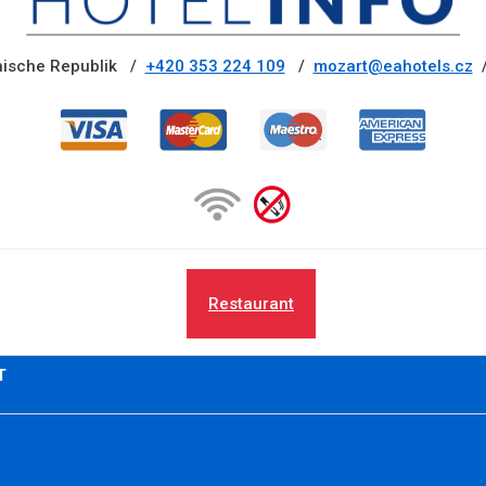
hische Republik /
+420 353 224 109
/
mozart@eahotels.cz
Restaurant
T