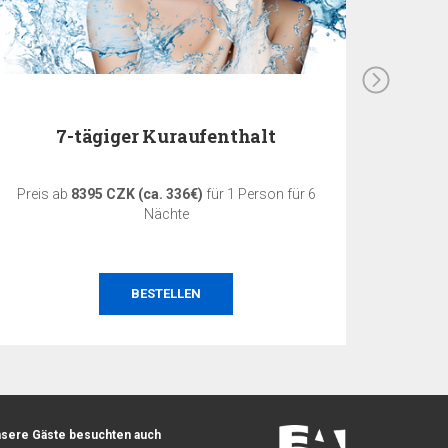
7-tägiger Kuraufenthalt
5-tä
Preis ab
8395 CZK (ca. 336€)
für 1 Person für 6
Preis 
Nächte
BESTELLEN
sere Gäste besuchten auch