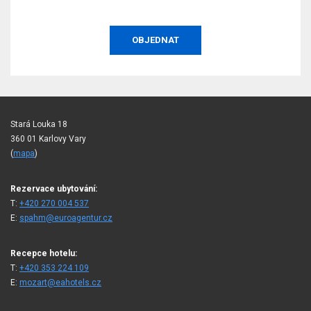
OBJEDNAT
Stará Louka 18
360 01 Karlovy Vary
(
mapa
)
Rezervace ubytování:
T:
+420 270 004 537
E:
spahm@euroagentur.cz
Recepce hotelu:
T:
+420 353 224 109
E:
mozart@eahotels.cz