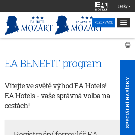
česky
Togg
REZERVACE
navig
EA BENEFIT program
SPECIÁLNÍ NABÍDKY
Vítejte ve světě výhod EA Hotels!
EA Hotels - vaše správná volba na
cestách!
Registrační formulář
EA