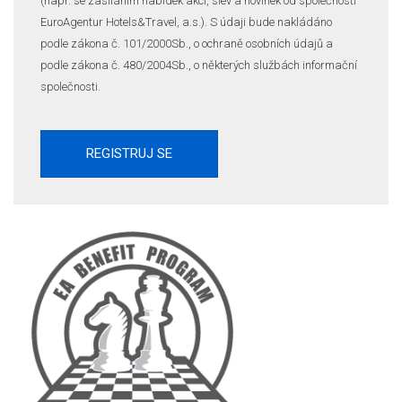
(např. se zasíláním nabídek akcí, slev a novinek od společnosti
EuroAgentur Hotels&Travel, a.s.). S údaji bude nakládáno
podle zákona č. 101/2000Sb., o ochraně osobních údajů a
podle zákona č. 480/2004Sb., o některých službách informační
společnosti.