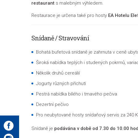
restaurant
s malebným výhledem.
Restaurace je určena také pro hosty
EA Hotelu Ele
Snídaně / Stravování
Bohatá bufetová snídaně je zahrnuta v ceně ubyt
Široká nabídka teplých i studených pokrmů, varia
Několik druhů cereálií
Jogurty různých příchutí
Pestrá nabídka bílého i tmavého pečiva
Dezertní pečivo
Pro neubytované hosty snídaňový servis za 240 
Snídaně je
podávána v době od 7.30 do 10.00 hod