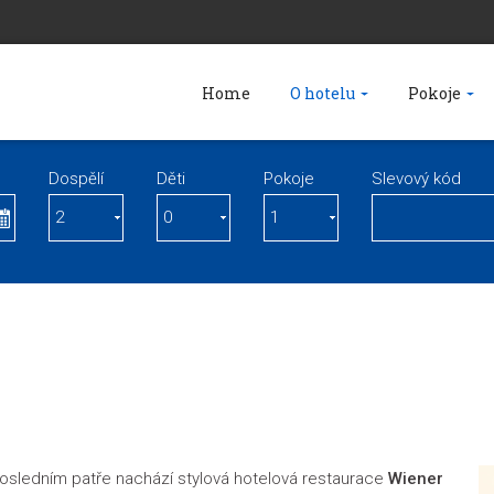
Home
O hotelu
Pokoje
Dospělí
Děti
Pokoje
Slevový kód
posledním patře nachází stylová hotelová restaurace
Wiener