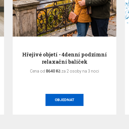
Hřejivé objetí - 4denní podzimní
relaxační balíček
Cena od
8640 Kč
za 2 osoby na 3 noci
OBJEDNAT