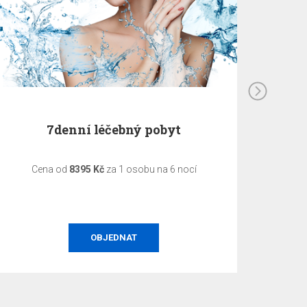
7denní léčebný pobyt
5denn
Cena od
8395 Kč
za 1 osobu na 6 nocí
C
OBJEDNAT