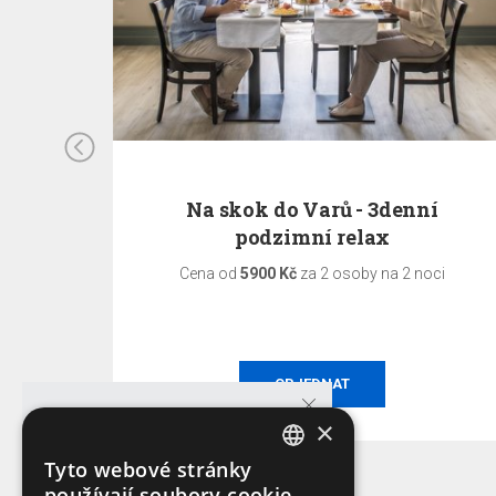
nní
Na skok do Varů - 3denní
podzimní relax
ci
Cena od
5900 Kč
za 2 osoby na 2 noci
OBJEDNAT
×
Tyto webové stránky
CZECH
GARANCE NEJNIŽŠÍ CENY!
používají soubory cookie.