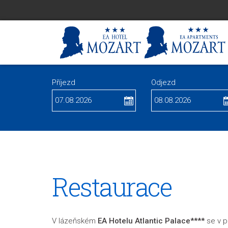
Příjezd
Odjezd
Restaurace
V lázeňském
EA Hotelu Atlantic Palace****
se v 