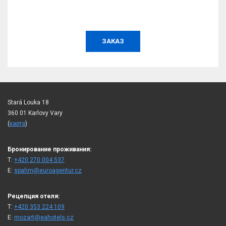
ЗАКАЗ
Stará Louka 18
360 01 Karlovy Vary
(
карта
)
Бронирование проживания:
T:
+420 270 004 537
E:
spahm@euroagentur.cz
Рецепция отеля:
T:
+420 353 224 109
E:
mozart@eahotels.cz