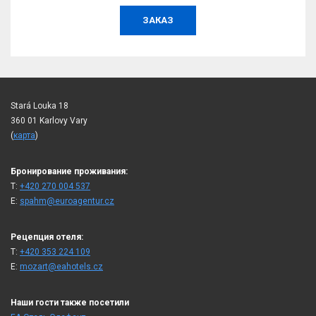
ЗАКАЗ
Stará Louka 18
360 01 Karlovy Vary
(
карта
)
Бронирование проживания:
T:
+420 270 004 537
E:
spahm@euroagentur.cz
Рецепция отеля:
T:
+420 353 224 109
E:
mozart@eahotels.cz
Наши гости также посетили