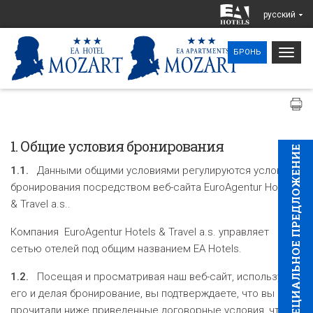
pусский
Togg
БРОНЬ
navig
1. Общие условия бронирования
CПЕЦИAЛЬНОЕ ПРЕДЛОЖЕНИЕ
1.1.
Данными общими условиями регулируются условия
бронирования посредством веб-сайта EuroAgentur Hotels
& Travel a.s..
Компания EuroAgentur Hotels & Travel a.s. управляет
сетью отелей под общим названием EA Hotels.
1.2.
Посещая и просматривая наш веб-сайт, используя
его и делая бронирование, вы подтверждаете, что вы
прочитали ниже приведенные договорные условия, что вы