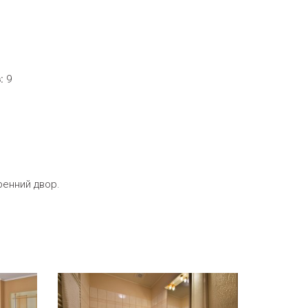
:
9
ренний двор.