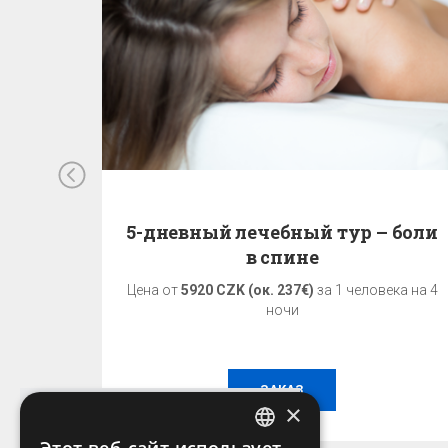
ур
5-дневный лечебный тур – боли
в спине
ка на 6
Цена от
5920 CZK (ок. 237€)
за 1 человека на 4
ночи
ЗАКАЗ
×