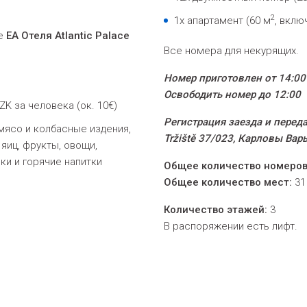
2
1x апартамент (60 м
, вклю
не
EA Oтеля Atlantic Palace
Все номера для некурящих.
Номер приготовлен от 14:00
Освободить номер до 12:00
ZK за человека (ок. 10€)
Pегистрация заезда и передач
мясо и колбасные издения,
Tržiště 37/023, Карловы Вар
яиц, фрукты, овощи,
ки и горячие напитки
Общее количество номеров
Общее количество мест:
31
Количество этажей:
3
В распоряжении есть лифт.