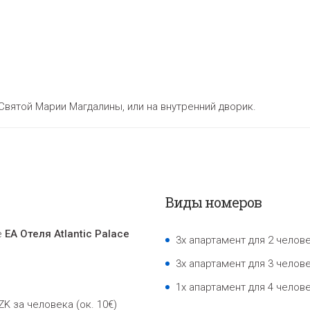
ь Святой Марии Магдалины, или на внутренний дворик.
Виды номеров
е
EA Oтеля Atlantic Palace
3x апартамент для 2 челове
3x апартамент для 3 челове
1x апартамент для 4 челове
ZK за человека (ок. 10€)