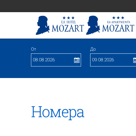
От
До
Номера