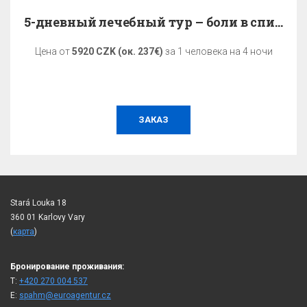
5-дневный лечебный тур – боли в спине
Цена от
5920 CZK (ок. 237€)
за 1 человека на 4 ночи
ЗАКАЗ
Stará Louka 18
360 01 Karlovy Vary
(
карта
)
Бронирование проживания:
T:
+420 270 004 537
E:
spahm@euroagentur.cz