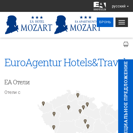
pусский
Togg
БРОНЬ
navig
EuroAgentur Hotels&Travel
CПЕЦИAЛЬНОЕ ПРЕДЛОЖЕНИЕ
EA Отели
Отели с