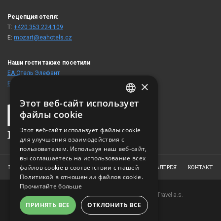
Рецепция отеля:
T:
+420 353 224 109
E:
mozart@eahotels.cz
Наши гости также посетили
ЕА Отель Элефант
×
ЕА Отель Атлантик Палас
Этот веб-сайт использует
CZECH
файлы cookie
ENGLISH
Этот веб-сайт использует файлы cookie
для улучшения взаимодействия с
GERMAN
пользователем. Используя наш веб-сайт,
RUSSIAN
вы соглашаетесь на использование всех
ГЛАВНАЯ
файлов cookie в соответствии с нашей
ОТЕЛЬ
НОМЕРА
ЗАКАЗ
ФОТОГАЛЕРЕЯ
КОНТАКТ
Политикой в ​​отношении файлов cookie.
Прочитайте больше
Copyright © 2007-2026 EuroAgentur Hotels&Travel a.s.
ПРИНЯТЬ ВСЕ
ОТКЛОНИТЬ ВСЕ
www.bezvapobyt.cz
Общие условия бронирования