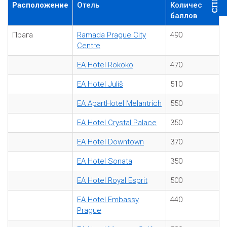
Расположение
Oтель
Количество
баллов
Прага
Ramada Prague City
490
Centre
EA Hotel Rokoko
470
EA Hotel Juliš
510
EA ApartHotel Melantrich
550
EA Hotel Crystal Palace
350
EA Hotel Downtown
370
EA Hotel Sonata
350
EA Hotel Royal Esprit
500
EA Hotel Embassy
440
Prague