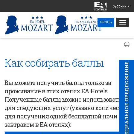
pусский
Togg
БРОНЬ
navig
Как собирать баллы
CПЕЦИAЛЬНОЕ ПРЕДЛОЖЕНИЕ
Вы можете получить баллы только за
проживание в этих отелях EA Hotels.
Полученные баллы можно использовать
для следующих услуг (указано количество
для получения одной бесплатной ночи с
завтраком в
EA
отелях)
: