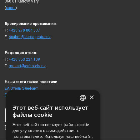
360 01 Karlovy Vary
(
карта
)
Бронирование проживания:
T:
+420 270 004 537
E:
spahm@euroagentur.cz
Рецепция отеля:
T:
+420 353 224 109
E:
mozart@eahotels.cz
Наши гости также посетили
ЕА Отель Элефант
×
ЕА Отель Атлантик Палас
Этот веб-сайт использует
CZECH
файлы cookie
ENGLISH
Этот веб-сайт использует файлы cookie
для улучшения взаимодействия с
GERMAN
пользователем. Используя наш веб-сайт,