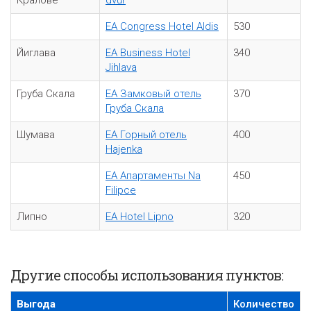
Кралове
dvůr
EA Congress Hotel Aldis
530
Йиглава
EA Business Hotel
340
Jihlava
Груба Скала
EA Замковый отель
370
Груба Скала
Шумава
EA Горный отель
400
Hajenka
EA Апартаменты Na
450
Filipce
Липно
EA Hotel Lipno
320
Другие способы использования пунктов:
Bыгода
Количество